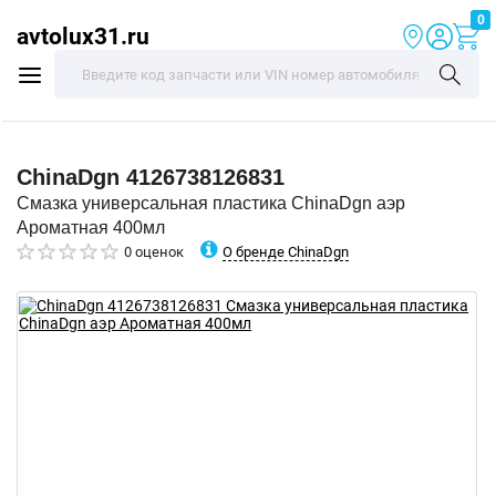
0
avtolux31.ru
ChinaDgn
4126738126831
Смазка универсальная пластика ChinaDgn аэр
Ароматная 400мл
О бренде ChinaDgn
0 оценок