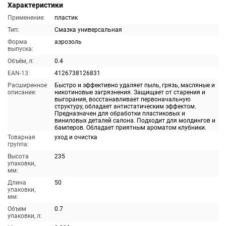
Характеристики
Применение:
пластик
Тип:
Смазка универсальная
Форма
аэрозоль
выпуска:
Объём, л:
0.4
EAN-13:
4126738126831
Расширенное
Быстро и эффективно удаляет пыль, грязь, масляные и
описание:
никотиновые загрязнения. Защищает от старения и
выгорания, восстанавливает первоначальную
структуру, обладает антистатическим эффектом.
Предназначен для обработки пластиковых и
виниловых деталей салона. Подходит для молдингов и
бамперов. Обладает приятным ароматом клубники.
Товарная
уход и очистка
группа:
Высота
235
упаковки,
мм:
Длина
50
упаковки,
мм:
Объем
0.7
упаковки, л: