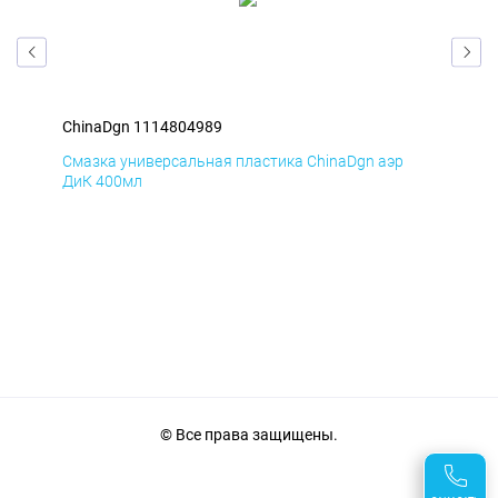
ChinaDgn 1114804989
Chi
Смазка универсальная пластика ChinaDgn аэр
Сма
ДиК 400мл
ПхВ
© Все права защищены.