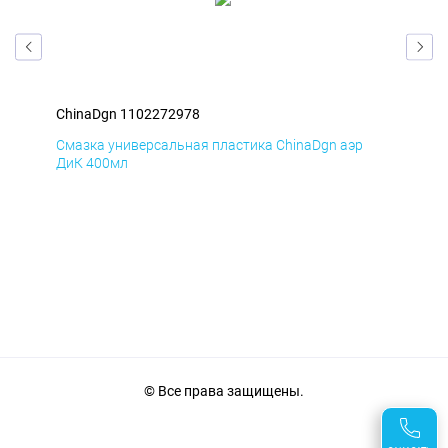
ChinaDgn 1102272978
Chi
Смазка универсальная пластика ChinaDgn аэр
Сма
ДиК 400мл
ПхВ
© Все права защищены.