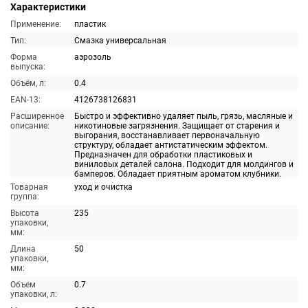
Характеристики
Применение:
пластик
Тип:
Смазка универсальная
Форма
аэрозоль
выпуска:
Объём, л:
0.4
EAN-13:
4126738126831
Расширенное
Быстро и эффективно удаляет пыль, грязь, масляные и
описание:
никотиновые загрязнения. Защищает от старения и
выгорания, восстанавливает первоначальную
структуру, обладает антистатическим эффектом.
Предназначен для обработки пластиковых и
виниловых деталей салона. Подходит для молдингов и
бамперов. Обладает приятным ароматом клубники.
Товарная
уход и очистка
группа:
Высота
235
упаковки,
мм:
Длина
50
упаковки,
мм:
Объем
0.7
упаковки, л: