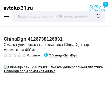
0
avtolux31.ru
ChinaDgn
4126738126831
Смазка универсальная пластика ChinaDgn аэр
Ароматная 400мл
О бренде ChinaDgn
0 оценок