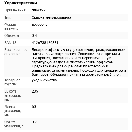
Характеристики
Применение:
пластик
Тип:
Смазка универсальная
Форма
аэрозоль
выпуска:
Объём, л:
0.4
EAN-13:
4126738126831
Расширенное
Быстро и эффективно удаляет пыль, грязь, масляные и
описание:
никотиновые загрязнения. Защищает от старения и
выгорания, восстанавливает первоначальную
структуру, обладает антистатическим эффектом.
Предназначен для обработки пластиковых и
виниловых деталей салона. Подходит для молдингов и
бамперов. Обладает приятным ароматом клубники.
Товарная
уход и очистка
группа:
Высота
235
упаковки,
мм:
Длина
50
упаковки,
мм:
Объем
0.7
упаковки, л: