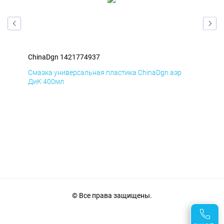
ChinaDgn 1421774937
Chi
Смазка универсальная пластика ChinaDgn аэр
Сма
ДиК 400мл
ПхВ
© Все права защищены.