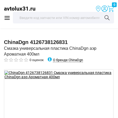
0
avtolux31.ru
ChinaDgn
4126738126831
Смазка универсальная пластика ChinaDgn аэр
Ароматная 400мл
О бренде ChinaDgn
0 оценок