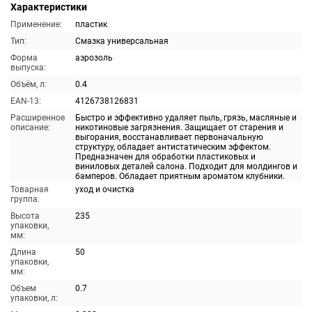
Характеристики
Применение:
пластик
Тип:
Смазка универсальная
Форма
аэрозоль
выпуска:
Объём, л:
0.4
EAN-13:
4126738126831
Расширенное
Быстро и эффективно удаляет пыль, грязь, масляные и
описание:
никотиновые загрязнения. Защищает от старения и
выгорания, восстанавливает первоначальную
структуру, обладает антистатическим эффектом.
Предназначен для обработки пластиковых и
виниловых деталей салона. Подходит для молдингов и
бамперов. Обладает приятным ароматом клубники.
Товарная
уход и очистка
группа:
Высота
235
упаковки,
мм:
Длина
50
упаковки,
мм:
Объем
0.7
упаковки, л: