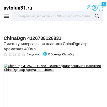
0
avtolux31.ru
ChinaDgn
4126738126831
Смазка универсальная пластика ChinaDgn аэр
Ароматная 400мл
О бренде ChinaDgn
0 оценок