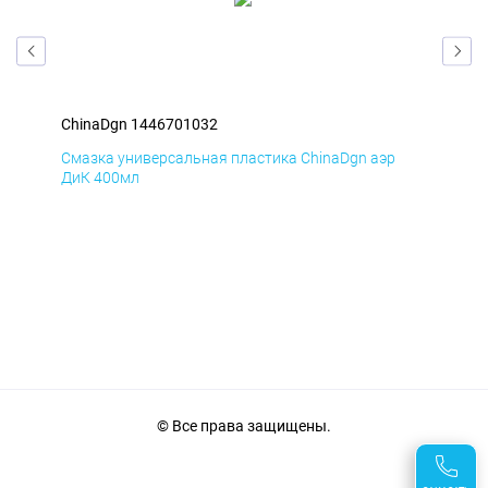
ChinaDgn 1446701032
Chi
Смазка универсальная пластика ChinaDgn аэр
Сма
ДиК 400мл
ПхВ
© Все права защищены.