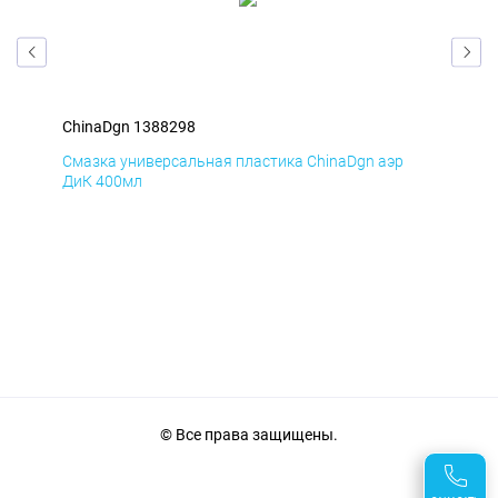
ChinaDgn 1388298
Chi
Смазка универсальная пластика ChinaDgn аэр
Сма
ДиК 400мл
ПхВ
© Все права защищены.