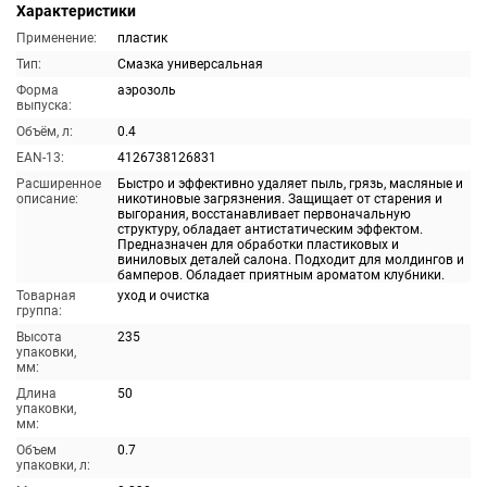
Характеристики
Применение:
пластик
Тип:
Смазка универсальная
Форма
аэрозоль
выпуска:
Объём, л:
0.4
EAN-13:
4126738126831
Расширенное
Быстро и эффективно удаляет пыль, грязь, масляные и
описание:
никотиновые загрязнения. Защищает от старения и
выгорания, восстанавливает первоначальную
структуру, обладает антистатическим эффектом.
Предназначен для обработки пластиковых и
виниловых деталей салона. Подходит для молдингов и
бамперов. Обладает приятным ароматом клубники.
Товарная
уход и очистка
группа:
Высота
235
упаковки,
мм:
Длина
50
упаковки,
мм:
Объем
0.7
упаковки, л: