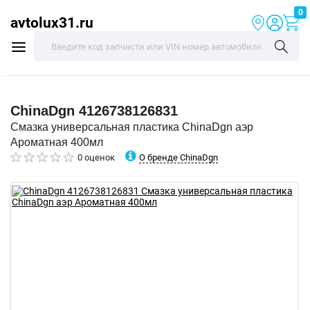
0
avtolux31.ru
ChinaDgn
4126738126831
Смазка универсальная пластика ChinaDgn аэр
Ароматная 400мл
О бренде ChinaDgn
0 оценок