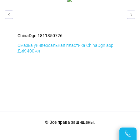
ChinaDgn 1811350726
Chi
Смазка универсальная пластика ChinaDgn аэр
Сма
ДиК 400мл
ПхВ
© Все права защищены.