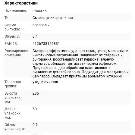
Характеристики
Применение:
пластик
Тип:
Смазка универсальная
Форма
аэрозоль
выпуска:
Объём, л:
0.4
EAN-13:
4126738126831
Расширенное
Быстро и эффективно удаляет пыль, грязь, масляные и
описание:
никотиновые загрязнения. Защищает от старения и
выгорания, восстанавливает первоначальную
структуру, обладает антистатическим эффектом.
Предназначен для обработки пластиковых и
виниловых деталей салона. Подходит для молдингов и
бамперов. Обладает приятным ароматом клубники.
Товарная
уход и очистка
группа:
Высота
235
упаковки,
мм:
Длина
50
упаковки,
мм:
Объем
0.7
упаковки, л: