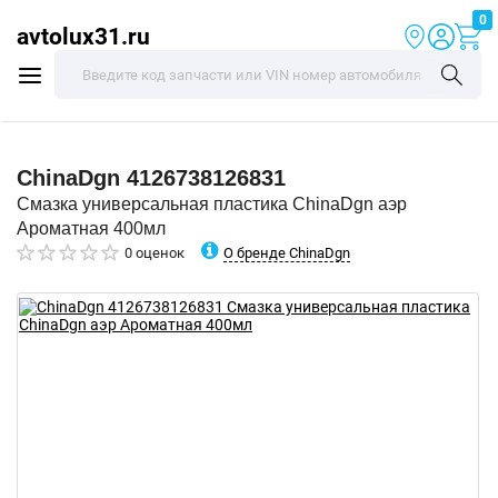
0
avtolux31.ru
ChinaDgn
4126738126831
Смазка универсальная пластика ChinaDgn аэр
Ароматная 400мл
О бренде ChinaDgn
0 оценок