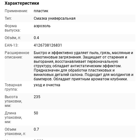
Характеристики
Применение:
пластик
Тип:
Смазка универсальная
Форма
аэрозоль
выпуска:
Объём, л:
0.4
EAN-13:
4126738126831
Расширенное
Быстро и эффективно удаляет пыль, грязь, масляные и
описание:
никотиновые загрязнения. Защищает от старения и
выгорания, восстанавливает первоначальную
структуру, обладает антистатическим эффектом.
Предназначен для обработки пластиковых и
виниловых деталей салона. Подходит для молдингов и
бамперов. Обладает приятным ароматом клубники.
Товарная
уход и очистка
группа:
Высота
235
упаковки,
мм:
Длина
50
упаковки,
мм:
Объем
0.7
упаковки, л: