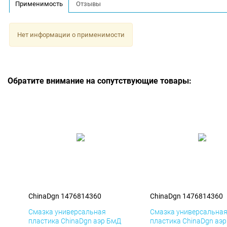
Применимость
Отзывы
Нет информации о применимости
Обратите внимание на сопутствующие товары:
ChinaDgn 1476814360
ChinaDgn 1476814360
Смазка универсальная
Смазка универсальна
пластика ChinaDgn аэр БмД
пластика ChinaDgn аэ