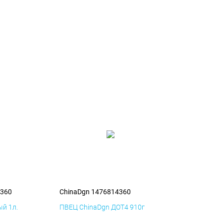
4360
ChinaDgn 1476814360
й 1л.
ПВЕЦ ChinaDgn ДОТ4 910г