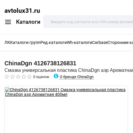
avtolux31.ru
Каталоги
ЛК
Каталоги групп
Ред.каталоги
Wh-каталоги
Carbase
Сторонние к
ChinaDgn
4126738126831
Смазка универсальная пластика ChinaDgn аэр Ароматна
О бренде ChinaDgn
0 оценок