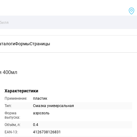
аталоги
Формы
Страницы
я 400мл
Характеристики
Применение:
пластик
Тип:
Смазка универсальная
Форма
аэрозоль
выпуска:
Объём, л:
0.4
EAN-13:
4126738126831