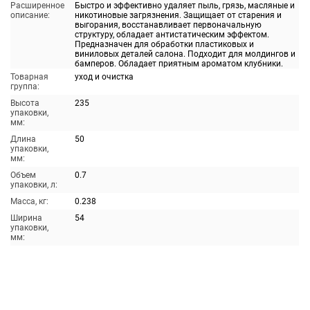
Расширенное
Быстро и эффективно удаляет пыль, грязь, масляные и
описание:
никотиновые загрязнения. Защищает от старения и
выгорания, восстанавливает первоначальную
структуру, обладает антистатическим эффектом.
Предназначен для обработки пластиковых и
виниловых деталей салона. Подходит для молдингов и
бамперов. Обладает приятным ароматом клубники.
Товарная
уход и очистка
группа:
Высота
235
упаковки,
мм:
Длина
50
упаковки,
мм:
Объем
0.7
упаковки, л:
Масса, кг:
0.238
Ширина
54
упаковки,
мм: