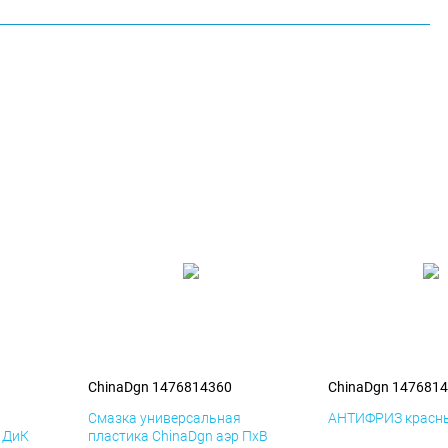
ChinaDgn 1476814360
ChinaDgn 147681
я
Смазка универсальная
АНТИФРИЗ красны
р ДиК
пластика ChinaDgn аэр ПхВ