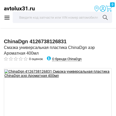
0
avtolux31.ru
ChinaDgn
4126738126831
Смазка универсальная пластика ChinaDgn аэр
Ароматная 400мл
О бренде ChinaDgn
0 оценок