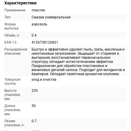
Характеристики
Применение:
пластик
Тип:
Смазка универсальная
Форма
аэрозоль
выпуска:
Объём, л:
0.4
EAN-13:
4126738126831
Расширенное
Быстро и эффективно удаляет пыль, грязь, масляные и
описание:
никотиновые загрязнения. Защищает от старения и
выгорания, восстанавливает первоначальную
структуру, обладает антистатическим эффектом.
Предназначен для обработки пластиковых и
виниловых деталей салона. Подходит для молдингов и
бамперов. Обладает приятным ароматом клубники.
Товарная
уход и очистка
группа:
Высота
235
упаковки,
мм:
Длина
50
упаковки,
мм:
Объем
0.7
упаковки, л: