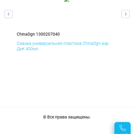
ChinaDgn 1300207040
Chi
Смазка универсальная пластика ChinaDgn аэр
Сма
ДиК 400мл
ПхВ
© Все права защищены.