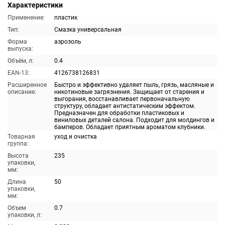
Характеристики
Применение:
пластик
Тип:
Смазка универсальная
Форма
аэрозоль
выпуска:
Объём, л:
0.4
EAN-13:
4126738126831
Расширенное
Быстро и эффективно удаляет пыль, грязь, масляные и
описание:
никотиновые загрязнения. Защищает от старения и
выгорания, восстанавливает первоначальную
структуру, обладает антистатическим эффектом.
Предназначен для обработки пластиковых и
виниловых деталей салона. Подходит для молдингов и
бамперов. Обладает приятным ароматом клубники.
Товарная
уход и очистка
группа:
Высота
235
упаковки,
мм:
Длина
50
упаковки,
мм:
Объем
0.7
упаковки, л: