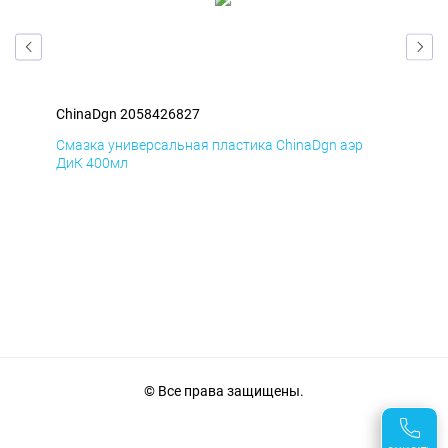
ChinaDgn 2058426827
Chi
Смазка универсальная пластика ChinaDgn аэр
Сма
ДиК 400мл
ПхВ
© Все права защищены.