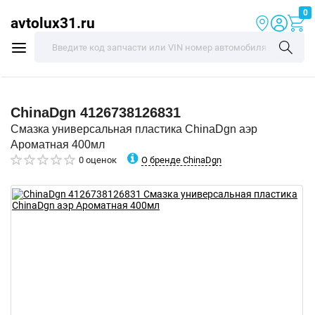
0
avtolux31.ru
ChinaDgn
4126738126831
Смазка универсальная пластика ChinaDgn аэр
Ароматная 400мл
О бренде ChinaDgn
0 оценок