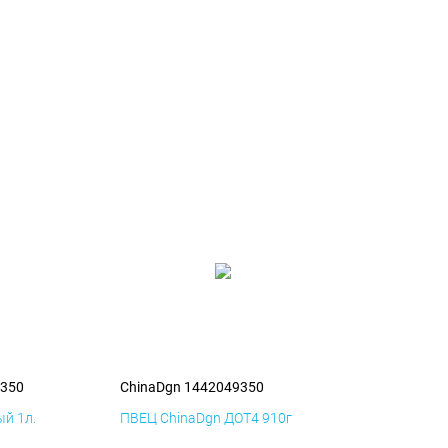
9350
ChinaDgn 1442049350
й 1л.
ПВЕЦ ChinaDgn ДОТ4 910г