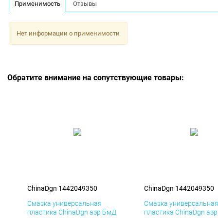
Применимость
Отзывы
Нет информации о применимости
Обратите внимание на сопутствующие товары:
ChinaDgn 1442049350
ChinaDgn 1442049350
Смазка универсальная
Смазка универсальна
пластика ChinaDgn аэр БмД
пластика ChinaDgn аэ