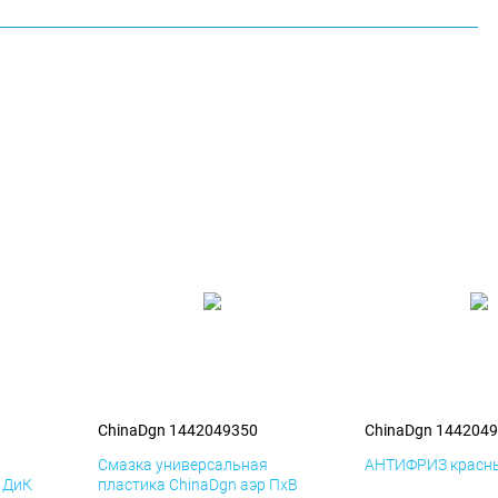
ChinaDgn 1442049350
ChinaDgn 144204
я
Смазка универсальная
АНТИФРИЗ красны
р ДиК
пластика ChinaDgn аэр ПхВ