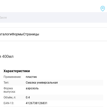
аталоги
Формы
Страницы
я 400мл
Характеристики
Применение:
пластик
Тип:
Смазка универсальная
Форма
аэрозоль
выпуска:
Объём, л:
0.4
EAN-13:
4126738126831