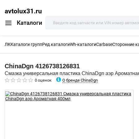
avtolux31.ru
Каталоги
ЛК
Каталоги групп
Ред.каталоги
Wh-каталоги
Carbase
Сторонние к
ChinaDgn
4126738126831
Смазка универсальная пластика ChinaDgn аэр Ароматна
О бренде ChinaDgn
0 оценок