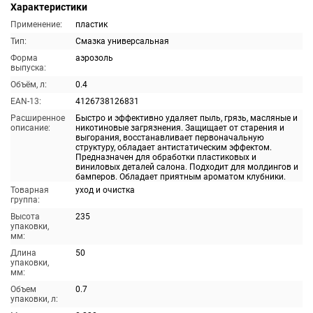
Характеристики
Применение:
пластик
Тип:
Смазка универсальная
Форма
аэрозоль
выпуска:
Объём, л:
0.4
EAN-13:
4126738126831
Расширенное
Быстро и эффективно удаляет пыль, грязь, масляные и
описание:
никотиновые загрязнения. Защищает от старения и
выгорания, восстанавливает первоначальную
структуру, обладает антистатическим эффектом.
Предназначен для обработки пластиковых и
виниловых деталей салона. Подходит для молдингов и
бамперов. Обладает приятным ароматом клубники.
Товарная
уход и очистка
группа:
Высота
235
упаковки,
мм:
Длина
50
упаковки,
мм:
Объем
0.7
упаковки, л: