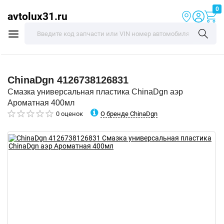
0
avtolux31.ru
ChinaDgn
4126738126831
Смазка универсальная пластика ChinaDgn аэр
Ароматная 400мл
О бренде ChinaDgn
0 оценок