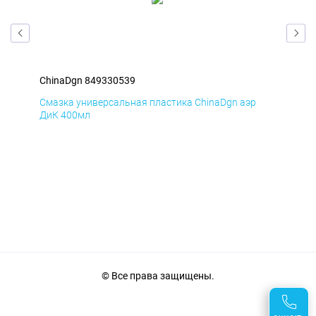
ChinaDgn 849330539
Chi
Смазка универсальная пластика ChinaDgn аэр
Сма
ДиК 400мл
ПхВ
© Все права защищены.