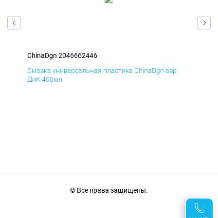
ChinaDgn 2046662446
Chi
Смазка универсальная пластика ChinaDgn аэр
Сма
ДиК 400мл
ПхВ
© Все права защищены.