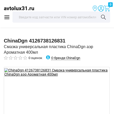
0
avtolux31.ru
ChinaDgn
4126738126831
Смазка универсальная пластика ChinaDgn аэр
Ароматная 400мл
О бренде ChinaDgn
0 оценок