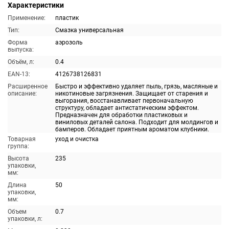
Характеристики
Применение:
пластик
Тип:
Смазка универсальная
Форма
аэрозоль
выпуска:
Объём, л:
0.4
EAN-13:
4126738126831
Расширенное
Быстро и эффективно удаляет пыль, грязь, масляные и
описание:
никотиновые загрязнения. Защищает от старения и
выгорания, восстанавливает первоначальную
структуру, обладает антистатическим эффектом.
Предназначен для обработки пластиковых и
виниловых деталей салона. Подходит для молдингов и
бамперов. Обладает приятным ароматом клубники.
Товарная
уход и очистка
группа:
Высота
235
упаковки,
мм:
Длина
50
упаковки,
мм:
Объем
0.7
упаковки, л: