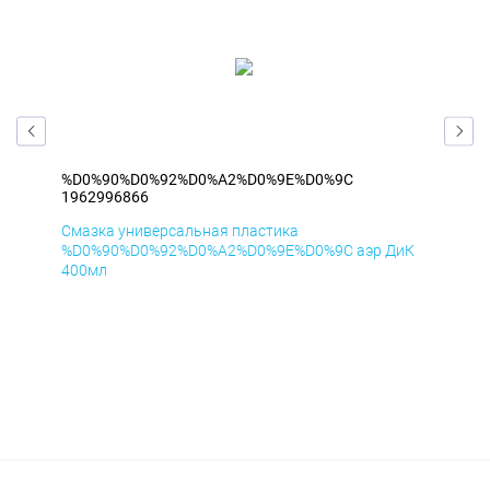
%D0%90%D0%92%D0%A2%D0%9E%D0%9C
%D
1962996866
196
Смазка универсальная пластика
Сма
мД
%D0%90%D0%92%D0%A2%D0%9E%D0%9C аэр ДиК
%D
400мл
40