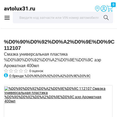
0
avtolux31.ru
%D0%90%D0%92%D0%A2%D0%9E%D0%9C
112107
Смазка универсальная пластика
%D0%90%D0%92%D0%A2%D0%9E%D0%9C аэр
Ароматная 400мл
0 оценок
О бренде %D0%90%D0%92%D0%A2%D0%9E%D0%9C