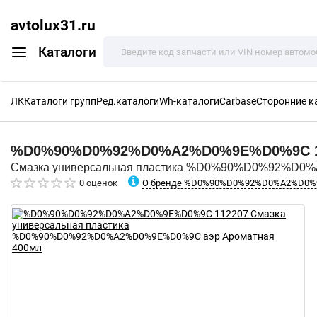
avtolux31.ru
Каталоги
ЛК
Каталоги групп
Ред.каталоги
Wh-каталоги
Carbase
Сторонние к
%D0%90%D0%92%D0%A2%D0%9E%D0%9C
Смазка универсальная пластика %D0%90%D0%92%D0
О бренде %D0%90%D0%92%D0%A2%D0
0 оценок