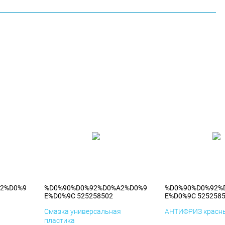
2%D0%9
%D0%90%D0%92%D0%A2%D0%9
%D0%90%D0%92%
E%D0%9C 525258502
E%D0%9C 525258
я
Смазка универсальная
АНТИФРИЗ красны
пластика