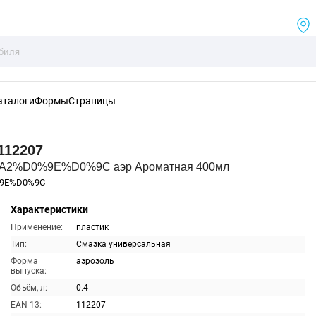
аталоги
Формы
Страницы
112207
%A2%D0%9E%D0%9C аэр Ароматная 400мл
%9E%D0%9C
Характеристики
Применение:
пластик
Тип:
Смазка универсальная
Форма
аэрозоль
выпуска:
Объём, л:
0.4
EAN-13:
112207