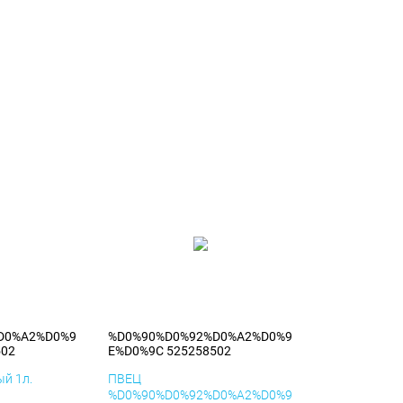
D0%A2%D0%9
%D0%90%D0%92%D0%A2%D0%9
502
E%D0%9C 525258502
й 1л.
ПВЕЦ
%D0%90%D0%92%D0%A2%D0%9