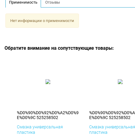
Применимость
Отзывы
Нет информации о применимости
Обратите внимание на сопутствующие товары:
%D0%90%D0%92%D0%A2%D0%9
%D0%90%D0%92%D0%A
E%D0%9C 525258502
E%D0%9C 525258502
Смазка универсальная
Смазка универсальна
пластика
пластика