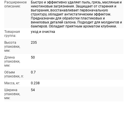
Расширенное
Быстро и эффективно удаляет пыль, грязь, масляные и
описание:
никотиновые загрязнения. Защищает от старения и
выгорания, восстанавливает первоначальную
структуру, обладает антистатическим эффектом.
Предназначен для обработки пластиковых и
виниловых деталей салона. Подходит для молдингов и
бамперов. Обладает приятным ароматом клубники.
Товарная
уход и очистка
группа:
Высота
235
упаковки,
мм:
Длина
50
упаковки,
мм:
Объем
0.7
упаковки, л:
Масса, кг:
0.238
Ширина
54
упаковки,
мм: