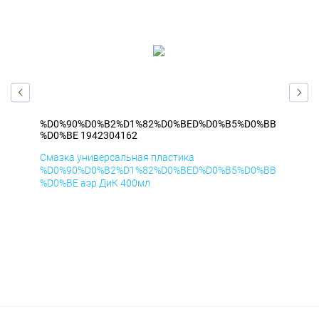
%BB
%D0%90%D0%B2%D1%82%D0%BED%D0%B5%D0%BB
%D
%D0%BE 1942304162
%D
Смазка универсальная пластика
Сма
%BB
%D0%90%D0%B2%D1%82%D0%BED%D0%B5%D0%BB
%D
%D0%BE аэр ДиК 400мл
%D0