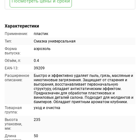
Посмотреть цены и сроки
Характеристики
Применение:
пластик
Тип:
Смазка универсальная
Форма
аэрозоль
выпуска:
Объём, л:
0.4
EAN-13:
39209
Расширенное
Быстро и эффективно удаляет пыль, грязь, масляные и
описание:
никотиновые загрязнения. Защищает от старения и
выгорания, восстанавливает первоначальную
структуру, обладает антистатическим эффектом.
Предназначен для обработки пластиковых и
виниловых деталей салона. Подходит для молдингов и
бамперов. Обладает приятным ароматом клубники.
Товарная
уход и очистка
группа:
Высота
235
упаковки,
мм:
Длина
50