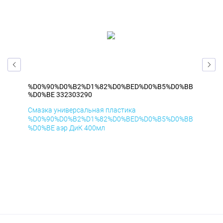
%BB
%D0%90%D0%B2%D1%82%D0%BED%D0%B5%D0%BB
%D
%D0%BE 332303290
%D
Смазка универсальная пластика
Сма
%BB
%D0%90%D0%B2%D1%82%D0%BED%D0%B5%D0%BB
%D
%D0%BE аэр ДиК 400мл
%D0