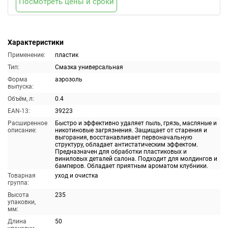
Посмотреть цены и сроки
Характеристики
Применение:
пластик
Тип:
Смазка универсальная
Форма
аэрозоль
выпуска:
Объём, л:
0.4
EAN-13:
39223
Расширенное
Быстро и эффективно удаляет пыль, грязь, масляные и
описание:
никотиновые загрязнения. Защищает от старения и
выгорания, восстанавливает первоначальную
структуру, обладает антистатическим эффектом.
Предназначен для обработки пластиковых и
виниловых деталей салона. Подходит для молдингов и
бамперов. Обладает приятным ароматом клубники.
Товарная
уход и очистка
группа:
Высота
235
упаковки,
мм:
Длина
50