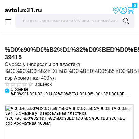
0
avtolux31.ru
%D0%90%D0%B2%D1%82%D0%BED%D0%B
39415
Смазка универсальная пластика
%D0%90%D0%B2%D1%82%D0%BED%D0%B5%D0%BB
аэр Ароматная 400мл
0 оценок
О бренде
%D0%90%D0%B2%D1%82%D0%BED%D0%B5%D0%BB%D0%BE