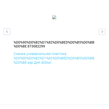
%BB
%D0%90%D0%B2%D1%82%D0%BED%D0%B5%D0%BB
%D
%D0%BE 873082299
%D
Смазка универсальная пластика
Сма
%BB
%D0%90%D0%B2%D1%82%D0%BED%D0%B5%D0%BB
%D
%D0%BE аэр ДиК 400мл
%D0