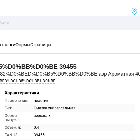
аталоги
Формы
Страницы
B5%D0%BB%D0%BE
39455
1%82%D0%BED%D0%B5%D0%BB%D0%BE аэр Ароматная 4
%BED%D0%B5%D0%BB%D0%BE
Характеристики
Применение:
пластик
Тип:
Смазка универсальная
Форма
аэрозоль
выпуска:
Объём, л:
0.4
EAN-13:
39455