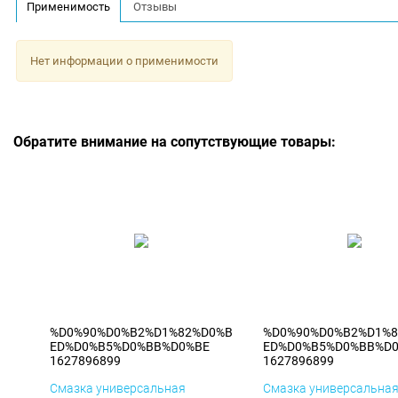
Применимость
Отзывы
Нет информации о применимости
Обратите внимание на сопутствующие товары:
%D0%90%D0%B2%D1%82%D0%B
%D0%90%D0%B2%D1%
ED%D0%B5%D0%BB%D0%BE
ED%D0%B5%D0%BB%D
1627896899
1627896899
Смазка универсальная
Смазка универсальна