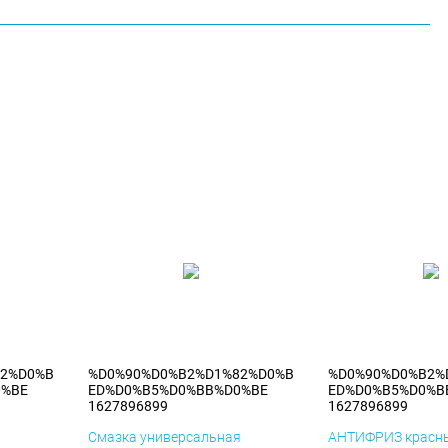
82%D0%B
%D0%90%D0%B2%D1%82%D0%B
%D0%90%D0%B2%
0%BE
ED%D0%B5%D0%BB%D0%BE
ED%D0%B5%D0%B
1627896899
1627896899
я
Смазка универсальная
АНТИФРИЗ красны