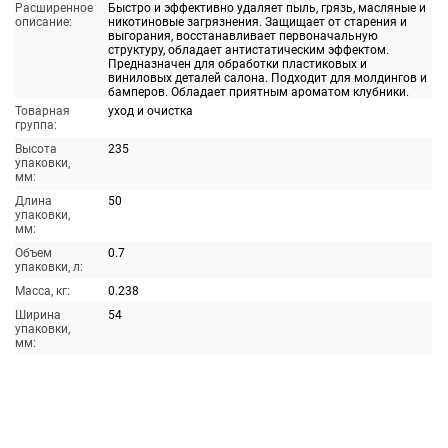
Расширенное
Быстро и эффективно удаляет пыль, грязь, масляные и
описание:
никотиновые загрязнения. Защищает от старения и
выгорания, восстанавливает первоначальную
структуру, обладает антистатическим эффектом.
Предназначен для обработки пластиковых и
виниловых деталей салона. Подходит для молдингов и
бамперов. Обладает приятным ароматом клубники.
Товарная
уход и очистка
группа:
Высота
235
упаковки,
мм:
Длина
50
упаковки,
мм:
Объем
0.7
упаковки, л:
Масса, кг:
0.238
Ширина
54
упаковки,
мм: