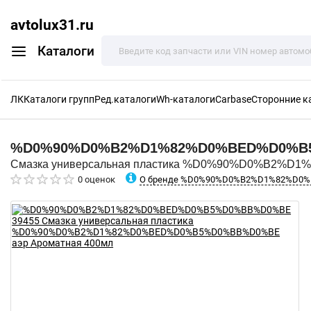
avtolux31.ru
Каталоги
ЛК
Каталоги групп
Ред.каталоги
Wh-каталоги
Carbase
Сторонние к
%D0%90%D0%B2%D1%82%D0%BED%D0%
Смазка универсальная пластика %D0%90%D0%B2%D
О бренде %D0%90%D0%B2%D1%82%D0
0 оценок