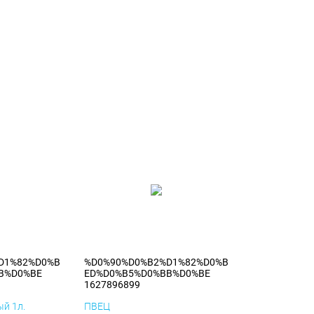
D1%82%D0%B
%D0%90%D0%B2%D1%82%D0%B
B%D0%BE
ED%D0%B5%D0%BB%D0%BE
1627896899
й 1л.
ПВЕЦ