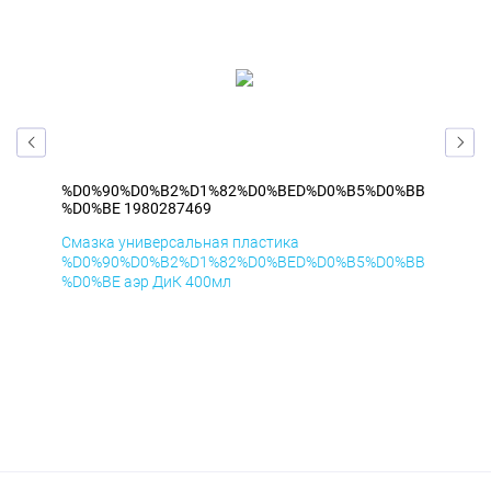
%BB
%D0%90%D0%B2%D1%82%D0%BED%D0%B5%D0%BB
%D
%D0%BE 1980287469
%D
Смазка универсальная пластика
Сма
%BB
%D0%90%D0%B2%D1%82%D0%BED%D0%B5%D0%BB
%D
%D0%BE аэр ДиК 400мл
%D0