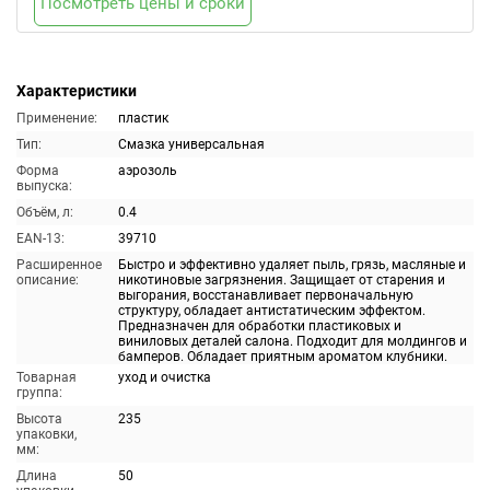
Посмотреть цены и сроки
Характеристики
Применение:
пластик
Тип:
Смазка универсальная
Форма
аэрозоль
выпуска:
Объём, л:
0.4
EAN-13:
39710
Расширенное
Быстро и эффективно удаляет пыль, грязь, масляные и
описание:
никотиновые загрязнения. Защищает от старения и
выгорания, восстанавливает первоначальную
структуру, обладает антистатическим эффектом.
Предназначен для обработки пластиковых и
виниловых деталей салона. Подходит для молдингов и
бамперов. Обладает приятным ароматом клубники.
Товарная
уход и очистка
группа:
Высота
235
упаковки,
мм:
Длина
50