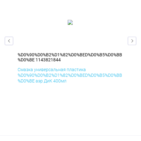
%BB
%D0%90%D0%B2%D1%82%D0%BED%D0%B5%D0%BB
%D
%D0%BE 1143821844
%D
Смазка универсальная пластика
Сма
%BB
%D0%90%D0%B2%D1%82%D0%BED%D0%B5%D0%BB
%D
%D0%BE аэр ДиК 400мл
%D0