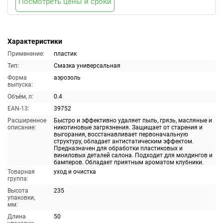
Посмотреть цены и сроки
Характеристики
Применение:
пластик
Тип:
Смазка универсальная
Форма
аэрозоль
выпуска:
Объём, л:
0.4
EAN-13:
39752
Расширенное
Быстро и эффективно удаляет пыль, грязь, масляные и
описание:
никотиновые загрязнения. Защищает от старения и
выгорания, восстанавливает первоначальную
структуру, обладает антистатическим эффектом.
Предназначен для обработки пластиковых и
виниловых деталей салона. Подходит для молдингов и
бамперов. Обладает приятным ароматом клубники.
Товарная
уход и очистка
группа:
Высота
235
упаковки,
мм:
Длина
50