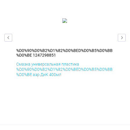
%BB
%D0%90%D0%B2%D1%82%D0%BED%D0%B5%D0%BB
%D
%D0%BE 1247298851
%D
Смазка универсальная пластика
Сма
%BB
%D0%90%D0%B2%D1%82%D0%BED%D0%B5%D0%BB
%D
%D0%BE аэр ДиК 400мл
%D0