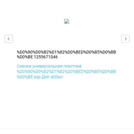
%BB
%D0%90%D0%B2%D1%82%D0%BED%D0%B5%D0%BB
%D
%D0%BE 1255671046
%D
Смазка универсальная пластика
Сма
%BB
%D0%90%D0%B2%D1%82%D0%BED%D0%B5%D0%BB
%D
%D0%BE аэр ДиК 400мл
%D0