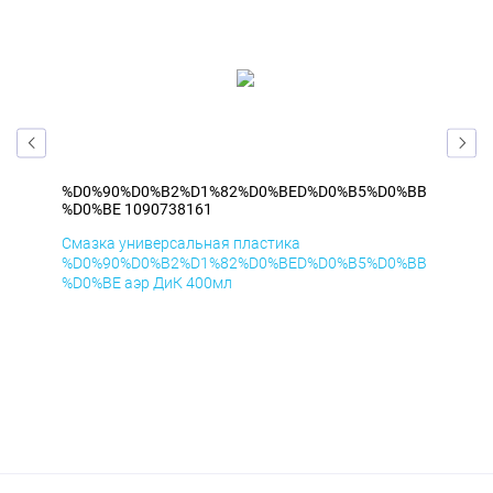
%BB
%D0%90%D0%B2%D1%82%D0%BED%D0%B5%D0%BB
%D
%D0%BE 1090738161
%D
Смазка универсальная пластика
Сма
%BB
%D0%90%D0%B2%D1%82%D0%BED%D0%B5%D0%BB
%D
%D0%BE аэр ДиК 400мл
%D0