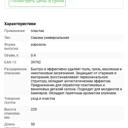
Посмотреть цены и сроки
Характеристики
Применение:
пластик
Тип:
Смазка универсальная
Форма
аэрозоль
выпуска:
Объём, л:
0.4
EAN-13:
39792
Расширенное
Быстро и эффективно удаляет пыль, грязь, масляные и
описание:
никотиновые загрязнения. Защищает от старения и
выгорания, восстанавливает первоначальную
структуру, обладает антистатическим эффектом.
Предназначен для обработки пластиковых и
виниловых деталей салона. Подходит для молдингов и
бамперов. Обладает приятным ароматом клубники.
Товарная
уход и очистка
группа:
Высота
235
упаковки,
мм:
Длина
50