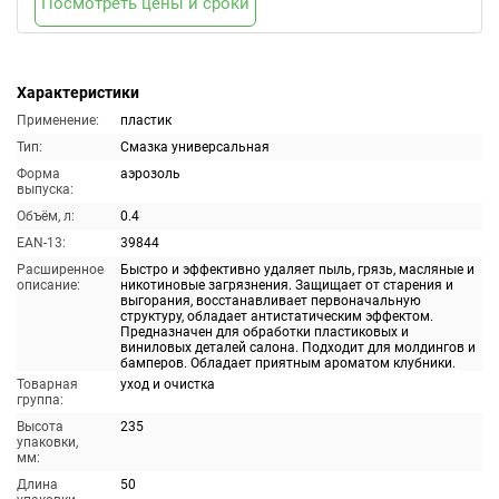
Посмотреть цены и сроки
Характеристики
Применение:
пластик
Тип:
Смазка универсальная
Форма
аэрозоль
выпуска:
Объём, л:
0.4
EAN-13:
39844
Расширенное
Быстро и эффективно удаляет пыль, грязь, масляные и
описание:
никотиновые загрязнения. Защищает от старения и
выгорания, восстанавливает первоначальную
структуру, обладает антистатическим эффектом.
Предназначен для обработки пластиковых и
виниловых деталей салона. Подходит для молдингов и
бамперов. Обладает приятным ароматом клубники.
Товарная
уход и очистка
группа:
Высота
235
упаковки,
мм:
Длина
50