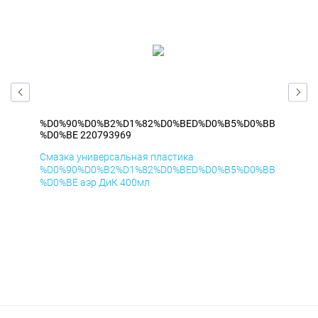
%BB
%D0%90%D0%B2%D1%82%D0%BED%D0%B5%D0%BB
%D
%D0%BE 220793969
%D
Смазка универсальная пластика
Сма
%BB
%D0%90%D0%B2%D1%82%D0%BED%D0%B5%D0%BB
%D
%D0%BE аэр ДиК 400мл
%D0