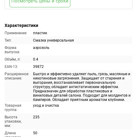
Посмотреть цены и сроки
Характеристики
Применение:
пластик
Тип:
Смазка универсальная
Форма
аэрозоль
выпуска:
Объём, л:
0.4
EAN-13:
39872
Расширенное
Быстро и эффективно удаляет пыль, грязь, масляные и
описание:
никотиновые загрязнения. Защищает от старения и
выгорания, восстанавливает первоначальную
структуру, обладает антистатическим эффектом.
Предназначен для обработки пластиковых и
виниловых деталей салона. Подходит для молдингов и
бамперов. Обладает приятным ароматом клубники.
Товарная
уход и очистка
группа:
Высота
235
упаковки,
мм:
Длина
50