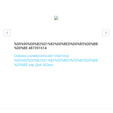
%BB
%D0%90%D0%B2%D1%82%D0%BED%D0%B5%D0%BB
%D
%D0%BE 487391614
%D
Смазка универсальная пластика
Сма
%BB
%D0%90%D0%B2%D1%82%D0%BED%D0%B5%D0%BB
%D
%D0%BE аэр ДиК 400мл
%D0