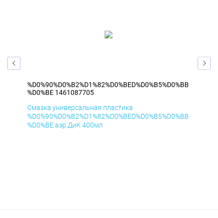
%BB
%D0%90%D0%B2%D1%82%D0%BED%D0%B5%D0%BB
%D
%D0%BE 1461087705
%D
Смазка универсальная пластика
Сма
%BB
%D0%90%D0%B2%D1%82%D0%BED%D0%B5%D0%BB
%D
%D0%BE аэр ДиК 400мл
%D0