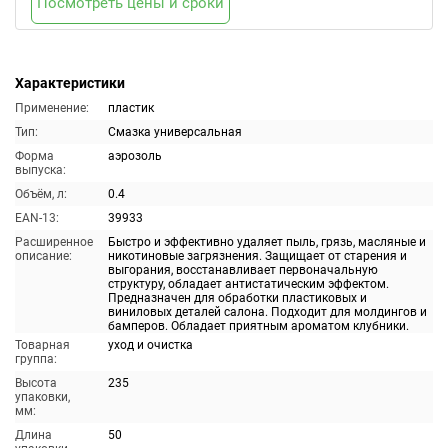
Посмотреть цены и сроки
Характеристики
Применение:
пластик
Тип:
Смазка универсальная
Форма
аэрозоль
выпуска:
Объём, л:
0.4
EAN-13:
39933
Расширенное
Быстро и эффективно удаляет пыль, грязь, масляные и
описание:
никотиновые загрязнения. Защищает от старения и
выгорания, восстанавливает первоначальную
структуру, обладает антистатическим эффектом.
Предназначен для обработки пластиковых и
виниловых деталей салона. Подходит для молдингов и
бамперов. Обладает приятным ароматом клубники.
Товарная
уход и очистка
группа:
Высота
235
упаковки,
мм:
Длина
50