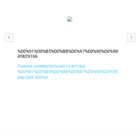
9D
%D0%91%D0%B5%D0%BB%D0%97%D0%90%D0%9D
%D
45829166
458
Смазка универсальная пластика
Сма
9D
%D0%91%D0%B5%D0%BB%D0%97%D0%90%D0%9D
%D
аэр ДиК 400мл
аэр