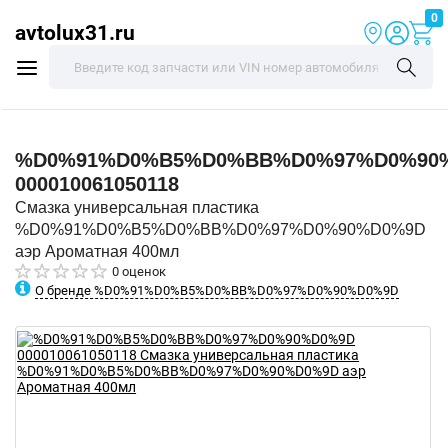
0
avtolux31.ru
%D0%91%D0%B5%D0%BB%D0%97%D0%90
000010061050118
Смазка универсальная пластика
%D0%91%D0%B5%D0%BB%D0%97%D0%90%D0%9D
аэр Ароматная 400мл
0 оценок
О бренде %D0%91%D0%B5%D0%BB%D0%97%D0%90%D0%9D