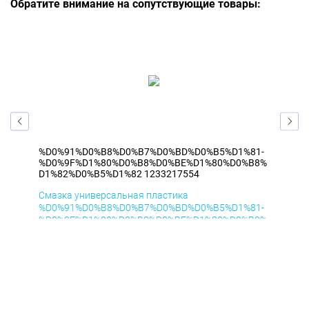
Обратите внимание на сопутствующие товары:
1-
%D0%91%D0%B8%D0%B7%D0%BD%D0%B5%D1%81-
%D
B8%
%D0%9F%D1%80%D0%B8%D0%BE%D1%80%D0%B8%
%D
D1%82%D0%B5%D1%82 1233217554
D1
Смазка универсальная пластика
Сма
1-
%D0%91%D0%B8%D0%B7%D0%BD%D0%B5%D1%81-
%D
B8%
%D0%9F%D1%80%D0%B8%D0%BE%D1%80%D0%B8%
%D
D1%82%D0%B5%D1%82 аэр ДиК 400мл
D1