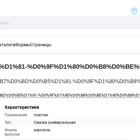
аталоги
Формы
Страницы
%D1%81-%D0%9F%D1%80%D0%B8%D0%BE%
8%D0%B7%D0%BD%D0%B5%D1%81-%D0%9F%D1%80%D0%B
%BD%D0%B5%D1%81-%D0%9F%D1%80%D0%B8%D0%BE%D1%80%D0%B8%D
Характеристики
Применение:
пластик
Тип:
Смазка универсальная
Форма
аэрозоль
выпуска: