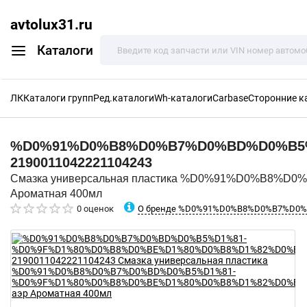
avtolux31.ru
Каталоги
ЛК
Каталоги групп
Ред.каталоги
Wh-каталоги
Carbase
Сторонние к
%D0%91%D0%B8%D0%B7%D0%BD%D0%B5
2190011042221104243
Смазка универсальная пластика %D0%91%D0%B
Ароматная 400мл
О бренде %D0%91%D0%B8%D0%B7%D0
0 оценок