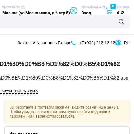
0
ВЫБРАТЬ ГОРОД
ЛИЧНЫЙ КАБИНЕТ
КОРЗИНА
Москва (ул Московская, д 6 стр 5)
Вход
0
₽
Заказы
VIN-запросы
Гараж
+7 (900)
212-12-12
RU
D1%80%D0%B8%D1%82%D0%B5%D1%82
8%D0%BE%D1%80%D0%B8%D1%82%D0%B5%D1%82 аэр
1%82%D0%B5%D1%82
Вы работаете в гостевом режиме (видите розничные цены).
Чтобы увидеть свои цены, вам нужно войти под своим
паролем (или зарегистрироваться).
Нет на складе