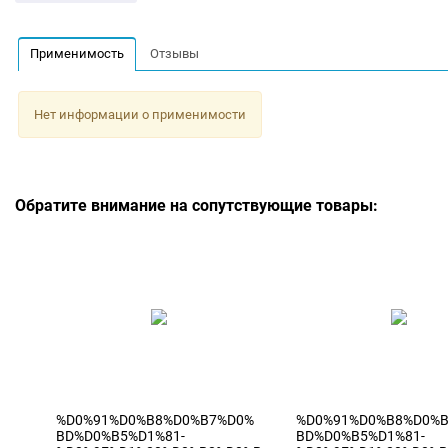
Применимость
Отзывы
Нет информации о применимости
Обратите внимание на сопутствующие товары:
%D0%91%D0%B8%D0%B7%D0%
%D0%91%D0%B8%D0%
BD%D0%B5%D1%81-
BD%D0%B5%D1%81-