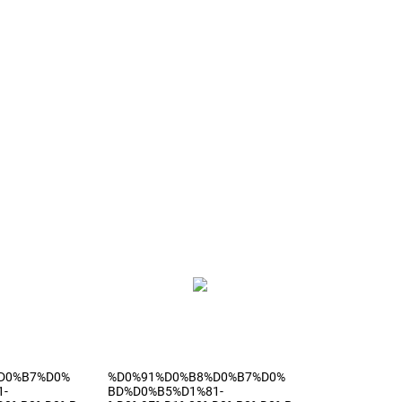
D0%B7%D0%
%D0%91%D0%B8%D0%B7%D0%
1-
BD%D0%B5%D1%81-