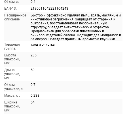
Объём, л:
0.4
EAN-13:
2190011042221104243
Расширенное
Быстро и эффективно удаляет пыль, грязь, масляные и
описание:
никотиновые загрязнения. Защищает от старения и
выгорания, восстанавливает первоначальную
структуру, обладает антистатическим эффектом.
Предназначен для обработки пластиковых и
виниловых деталей салона. Подходит для молдингов и
бамперов. Обладает приятным ароматом клубники.
Товарная
уход и очистка
группа:
Высота
235
упаковки,
мм:
Длина
50
упаковки,
мм:
Объем
0.7
упаковки, л:
Масса, кг:
0.238
Ширина
54
упаковки,
мм: