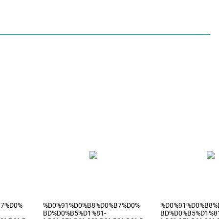
B7%D0%
%D0%91%D0%B8%D0%B7%D0%
%D0%91%D0%B8%
BD%D0%B5%D1%81-
BD%D0%B5%D1%8